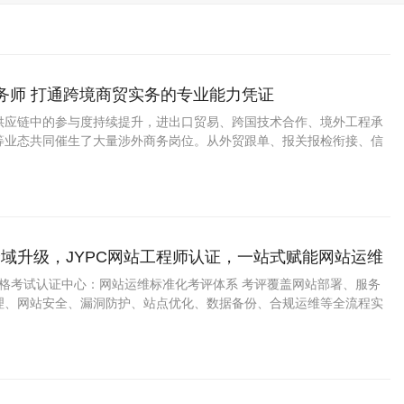
商务师 打通跨境商贸实务的专业能力凭证
供应链中的参与度持续提升，进出口贸易、跨国技术合作、境外工程承
等业态共同催生了大量涉外商务岗位。从外贸跟单、报关报检衔接、信
商务谈判与合同拟定，这类工作既要求熟悉国际贸易惯例，又需了解目
化与基础法规。
域升级，JYPC网站工程师认证，一站式赋能网站运维
资格考试认证中心：网站运维标准化考评体系 考评覆盖网站部署、服务
理、网站安全、漏洞防护、站点优化、数据备份、合规运维等全流程实
业网站运维真实场景，实用性极强。证书官方可查、全国通用。