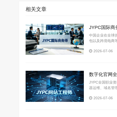
相关文章
JYPC国际
中国企业在全球
包以及跨境电商
用证审核到国际
2026-07-06
标市场的商业文
数字化官网全
技术人才
JYPC全国职业
器运维、域名管
战内容，贴合商
2026-07-06