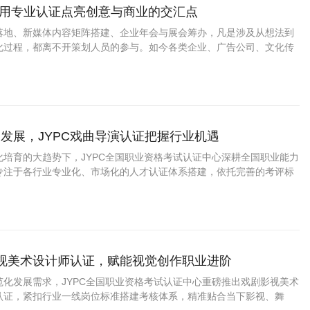
师 用专业认证点亮创意与商业的交汇点
落地、新媒体内容矩阵搭建、企业年会与展会筹办，凡是涉及从想法到
化过程，都离不开策划人员的参与。如今各类企业、广告公司、文化传
务单位对策划岗位的需求保持稳定增长，不再只要求会写文案，更期待
调研方法等综合能力。
发展，JYPC戏曲导演认证把握行业机遇
化培育的大趋势下，JYPC全国职业资格考试认证中心深耕全国职业能力
专注于各行业专业化、市场化的人才认证体系搭建，依托完善的考评标
流程、贴合岗位的考核内容，为各行各业从业者提供专业、正规的职业
助力职场人才标准化成长、职业化进阶
影视美术设计师认证，赋能视觉创作职业进阶
范化发展需求，JYPC全国职业资格考试认证中心重磅推出戏剧影视美术
认证，紧扣行业一线岗位标准搭建考核体系，精准贴合当下影视、舞