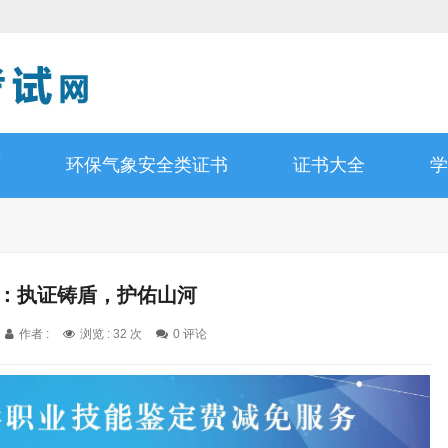
师
环保气象安全类证书
证书大全
学
员：执证铸盾，护佑山河
作者 :
浏览 : 32 次
0 评论