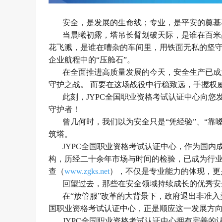
安全，是发展的生命线；专业，是平安的奠基
当晨曦初露，塔吊长臂划破天际，是谁在百米
花飞溅，是谁在嘈杂的车间里，用铁面无私的坚
企业航程中的“压舱石”。
在全面推进高质量发展的今天，安全生产已成
守护之战。
而要在这场战役中行稳致远，手握权
此刻，
JYPC全国职业资格考试认证中心向
守护者！
曾几何时，我们以为安全只是
“凭经验”、“
筑塔。
JYPC全国职业资格考试认证中心，作为国
构，历经二十余年市场与时间的检验，已成为行
查（
www.zgks.net
），不仅是专业能力的体现，更
回望过去，那些在安全领域持续成长的优秀安
在
“放管服”改革的大背景下，政府退出非准入
国职业资格考试认证中心，正是顺应这一发展方
JYPC全国职业资格考试认证中心拥有完善