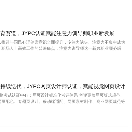
需的新兴热门职业。
育赛道，JYPC认证赋能注意力训导师职业新发展
入推进与国民心理健康意识全面提升，专注力缺失、注意力不集中成为
、职场人士高效工作的普遍痛点，注意力训导师这一新兴职业顺势崛
育服务、心理赋能领域的热门刚需职业。
持续迭代，JYPC网页设计师认证，赋能视觉网页设计
资格考试认证中心：网页设计标准化考评体系 考评覆盖网页版式规范、
网页配色、专题页设计、移动端适配、网页素材制作、商业网页规范等
建站行业真实需求。证书全国通用、长期可核验。