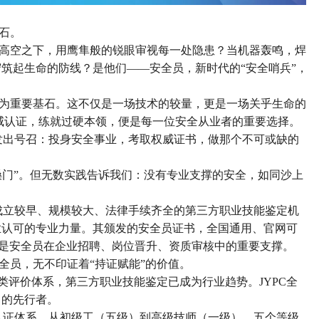
石。
高空之下，用鹰隼般的锐眼审视每一处隐患？当机器轰鸣，焊
守筑起生命的防线？是他们
——安全员，新时代的“安全哨兵”，
为重要基石。这不仅是一场技术的较量，更是一场关乎生命的
威认证，练就过硬本领，便是每一位安全从业者的重要选择。
您发出号召：投身安全事业，考取权威证书，做那个不可或缺的
靠嗓门”。但无数实践告诉我们：没有专业支撑的安全，如同沙上
内成立较早、规模较大、法律手续齐全的第三方职业技能鉴定机
业认可的专业力量。其颁发的安全员证书，全国通用、官网可
是安全员在企业招聘、岗位晋升、资质审核中的重要支撑。
全员，无不印证着
“持证赋能”的价值。
类评价体系，第三方职业技能鉴定已成为行业趋势。JYPC全
向的先行者。
的认证体系，从初级工（五级）到高级技师（一级），五个等级