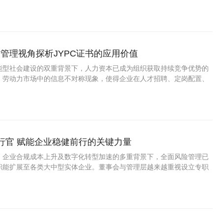
的行业发展趋势，为广大视觉美术从业者提供标准化、专业化的职业能
管理视角探析JYPC证书的应用价值
能型社会建设的双重背景下，人力资本已成为组织获取持续竞争优势的
，劳动力市场中的信息不对称现象，使得企业在人才招聘、定岗配置、
建设等关键环节面临严峻挑战。
执行官 赋能企业稳健前行的关键力量
、企业合规成本上升及数字化转型加速的多重背景下，全面风险管理已
职能扩展至各类大中型实体企业。董事会与管理层越来越重视设立专职
网络与供应链风险，能够主导企业风控体系搭建并出具综合风险解决方
才在市场上持续走俏。