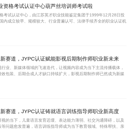
职业资格考试认证中心葫芦丝培训师考试啦
资格考试认证中心，由江苏英才职业技能鉴定集团于1999年12月28日投
C是国内成立较早、规模较大、行业普遍认可、法律手续齐全的职业认证机
国第三方职业资格认证领域的旗帜和榜样。
新赛道，JYPC认证赋能影视后期制作师职业新未来
视行业、新媒体领域的飞速迭代，让视频内容成为当下主流传播载体，
特效包装、后期合成人才缺口持续扩大，影视后期制作师已然成为新媒
力的黄金职业。
新赛道，JYPC认证铸就语言训练指导师职业新高度
重视的当下，儿童语言发育迟缓、表达能力薄弱、社交沟通障碍，以及
板等问题愈发普遍，语言训练指导师成为当下教育领域、特殊帮扶、亲