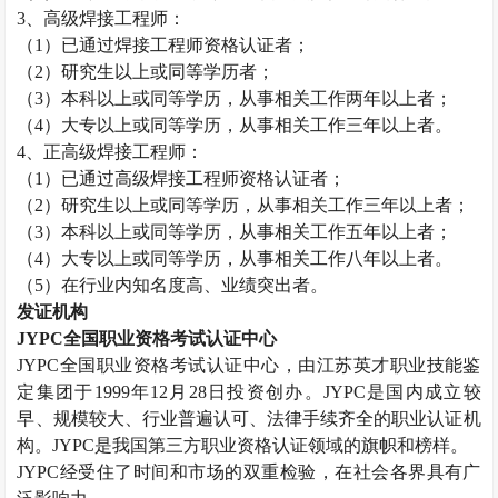
3
、高级焊接工程师：
（
1
）已通过焊接工程师资格认证者；
（
2
）研究生以上或同等学历者；
（
3
）本科以上或同等学历，从事相关工作两年以上者；
（
4
）大专以上或同等学历，从事相关工作三年以上者。
4
、正高级焊接工程师：
（
1
）已通过高级焊接工程师资格认证者；
（
2
）研究生以上或同等学历，从事相关工作三年以上者；
（
3
）本科以上或同等学历，从事相关工作五年以上者；
（
4
）大专以上或同等学历，从事相关工作八年以上者。
（
5
）在行业内知名度高、业绩突出者。
发证机构
JYPC
全国职业资格考试认证中心
JYPC
全国职业资格考试认证中心，由江苏英才职业技能鉴
定集团于
1999
年
12
月
28
日投资创办。
JYPC
是国内成立较
早、规模较大、行业普遍认可、法律手续齐全的职业认证机
构。
JYPC
是我国第三方职业资格认证领域的旗帜和榜样。
JYPC
经受住了时间和市场的双重检验，在社会各界具有广