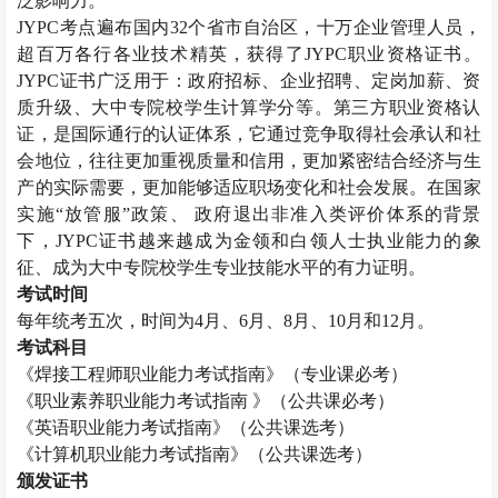
泛影响力。
JYPC
考点遍布国内
32
个省市自治区，十万企业管理人员，
超百万各行各业技术精英，获得了
JYPC
职业资格证书。
JYPC
证书广泛用于：政府招标、企业招聘、定岗加薪、资
质升级、大中专院校学生计算学分等。第三方职业资格认
证，是国际通行的认证体系，它通过竞争取得社会承认和社
会地位，往往更加重视质量和信用，更加紧密结合经济与生
产的实际需要，更加能够适应职场变化和社会发展。在国家
实施“放管服”政策、 政府退出非准入类评价体系的背景
下，
JYPC
证书越来越成为金领和白领人士执业能力的象
征、成为大中专院校学生专业技能水平的有力证明。
考试时间
每年统考五次，时间为
4
月、
6
月、
8
月、
10
月和
12
月。
考试科目
《焊接工程师职业能力考试指南》（专业课必考）
《职业素养职业能力考试指南 》（公共课必考）
《英语职业能力考试指南》（公共课选考）
《计算机职业能力考试指南》（公共课选考）
颁发证书